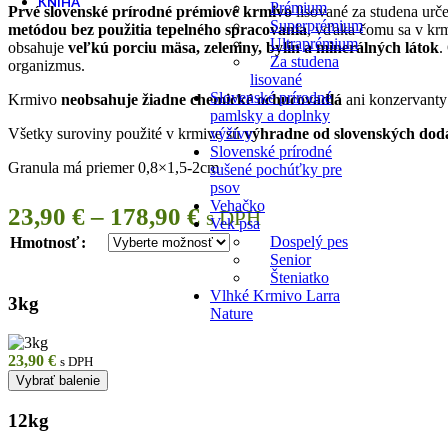
KNIHA
Prémium
Prvé slovenské prírodné prémiové krmivo
lisované za studena urče
Superprémium
metódou bez použitia tepelného spracovania
, vďaka čomu sa v kr
Ultraprémium
obsahuje
veľkú porciu mäsa, zeleniny, bylín a minerálných látok
.
Za studena
organizmus.
lisované
Slovenské prírodné
Krmivo
neobsahuje žiadne chemické ochucovadlá
ani konzervanty
pamlsky a doplnky
výživy
Všetky suroviny použité v krmive sú
výhradne od slovenských dod
Slovenské prírodné
Granula má priemer 0,8×1,5-2cm
sušené pochúťky pre
psov
Vehačko
Price
23,90
€
–
178,90
€
s DPH
Vek psa
range:
Dospelý pes
Hmotnosť
Senior
23,90 €
Šteniatko
Vlhké Krmivo Larra
through
3kg
Nature
178,90 €
23,90
€
s DPH
Vybrať balenie
12kg