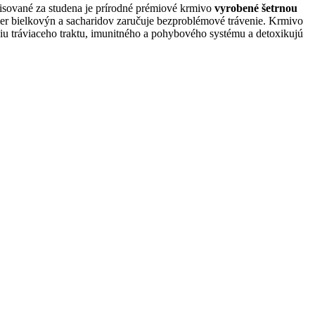
lisované za studena je prírodné prémiové krmivo
vyrobené šetrnou
r bielkovýn a sacharidov zaručuje bezproblémové trávenie. Krmivo
ciu tráviaceho traktu, imunitného a pohybového systému a detoxikujú