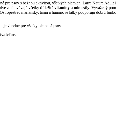
né pre psov s bežnou aktivitou, všetkých plemien. Larra Nature Adult 
mive zachovávajú všetky
dôležité vitamíny a minerály
. Vyvážený pome
 Ostropestrec mariánsky, tanín a huminové látky podporujú dobrú funk
 a je vhodné pre všetky plemená psov.
ávateľov
.