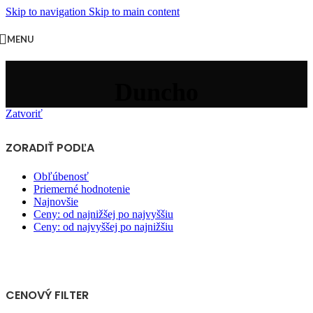
Skip to navigation
Skip to main content
MENU
Duncho
Zatvoriť
ZORADIŤ PODĽA
Obľúbenosť
Priemerné hodnotenie
Najnovšie
Ceny: od najnižšej po najvyššiu
Ceny: od najvyššej po najnižšiu
CENOVÝ FILTER