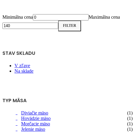
Minimálna cena
Maximálna cena
FILTER
STAV SKLADU
V zľave
Na sklade
TYP MÄSA
Diviačie mäso
(1)
Hovädzie mäso
(1)
Morčacie mäso
(1)
Jelenie mäso
(1)